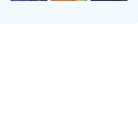
让中国球迷领略世界足球明星风采的引路人
导航
认识好博体育
体育热点
体育明星
公司服务
沟通好博体育官网