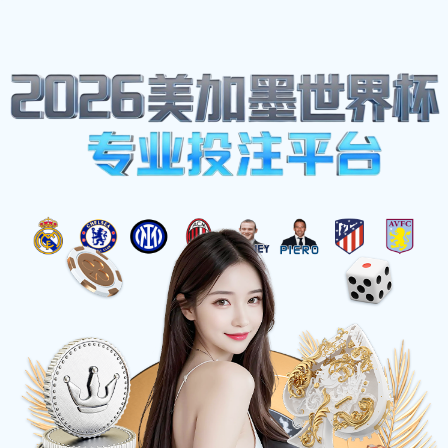
体育热点
首页
-
体育热点