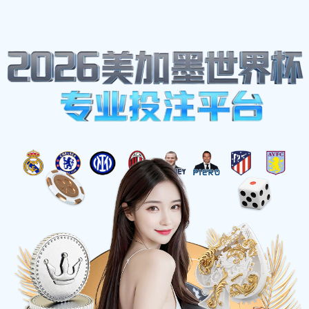
体育热点
首页
-
体育热点