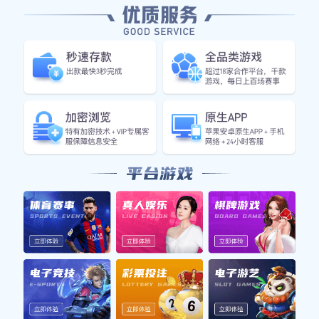
王静独家分享网球心得与技巧助你提升球技的秘密之道
足球明星精彩出场瞬间回顾视频带你重温赛场激情与荣耀
足球明星撞脸刘星引发热议他究竟是谁背后的故事揭秘
打一亿的足球明星究竟是谁他在绿茵场上的传奇故事引人
入胜
足球明星因涉案被判刑引发社会热议与球迷失望情绪升级
足球明星们的儿子们都长什么样子快来看看他们的可爱照
片吧
最懂事的足球明星是谁他用行动诠释了责任与关怀
足球明星海王在全球足球明星中的排名究竟是第几位你知
道吗