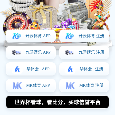
最新新闻
足球明星经典瞬间重现动作解析与技巧分享
足球明星现场训练精彩瞬间全景视频集锦带你领略球场魅
力与技巧
长得像哈利伯顿的足球明星们谁更具魅力与实力引发球迷
热议