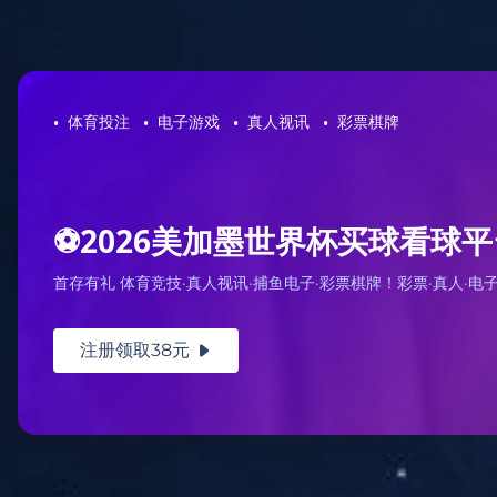
首页
认识
体育明星
首页
-
体育明星