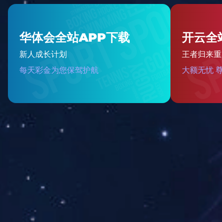
最新新闻
足球明星经典瞬间重现动作解析与技巧分享
足球明星现场训练精彩瞬间全景视频集锦带你
略球场魅力与技巧