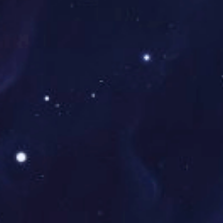
在青训阶段，格瓦迪奥尔不仅具备了出色的个人能力，
关
力。这种多元化的发展使他能迅速适应比赛节奏，为后
2、职业生涯初期表现
第
2019年，年仅17岁的格瓦迪奥尔正式加盟萨格勒布迪
他凭借出色的表现赢得教练和队友们的一致认可，很快
对抗，同时也展现出了极强的阅读比赛能力，这让他在
在球队参加欧洲赛事时，格瓦迪奥尔也没有退缩，而是
顶级球队交锋时，总是能够保持冷静并做出正确决策，
始吸引欧美一些豪门俱乐部的注意，为自己后续的发展
他的职业生涯刚刚起步，却已经有着令人瞩目的成就，
了一些个人奖项，这些都为他今后的发展提供了良好的
3、加入顶级联赛的发展
2021年，经过多个豪门俱乐部争抢后，格瓦迪奥尔最
着更高水平、更大压力，但同时也迎来了更多展示自我