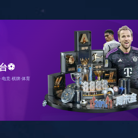
好博体育
体育热点
体育明星
公司服务
沟通好博体育