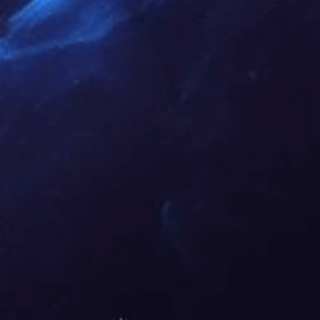
整体实力。
艺，也逐渐融入到曼城快速流畅的传控体
，同时还保持着防守端的不懈努力。这种
经验。这种经验不仅提升了他的心理素
为他的职业生涯增添了一笔亮丽色彩。
巨大的潜力及天赋。如果继续保持这样的
断精进以及战术理解力深化，有理由相信
求，不仅需要防守功底扎实，还需具备良
，将使其更具竞争优势，有望成为新时代