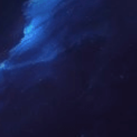
一些关键比赛中，由于主力缺阵，替补阵
此，对于如何平衡竞技状态与商业利益，
这条路上。
护比赛公平性以及消费者权益。当发现某支球
措施。近期，由于波波维奇因轮休关键球
个联赛纪律性的强调。
任何试图操控比赛结果或影响观众体验的
保护了广大热爱篮球的粉丝们，让他们享
件还促使其他教练思考如何合理安排球员
战略，但它确实为其他正在考虑采用相似
用人对于长远发展的重要性，他们将更加
还能实现战术上的灵活调整。