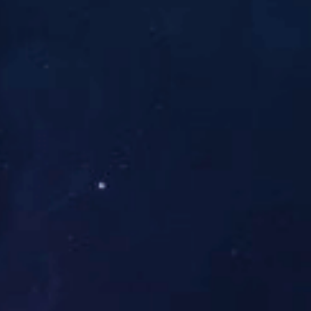
为了获得更高顺位的选秀权，摆烂成为他
下滑，但长远来看，却有助于吸纳更多年
德里奇等人逐渐老化，伤病问题频繁，使得
员出场时间来保护他们，也是摆烂策略的
提供更多锻炼机会，从而培养新一代核心