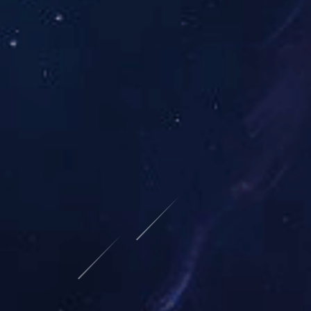
长得像哈利伯顿的足球明星们谁更具魅力与实
引发球迷热议
王静独家分享网球心得与技巧助你提升球技的
密之道
足球明星精彩出场瞬间回顾视频带你重温赛场
情与荣耀
足球明星撞脸刘星引发热议他究竟是谁背后的
事揭秘
打一亿的足球明星究竟是谁他在绿茵场上的传
故事引人入胜
足球明星因涉案被判刑引发社会热议与球迷失
情绪升级
足球明星们的儿子们都长什么样子快来看看他
的可爱照片吧