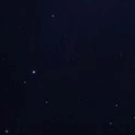
导航
好博(中国)体育智能科技股份有限公
首页
司网站✅🏆『sd-ckw.com』🏆✅是世
界顶级真人游戏让生活更精彩!为国内
认识好
游戏玩家打造的全球最顶级乐趣游戏
体育热
APP,提供下载、入口、首页、平台、
体育明
登陆、官网、二十四小时专属客服在
线服务!全球最安全,最信誉,最公平的
公司服
平台运营商!
沟通好