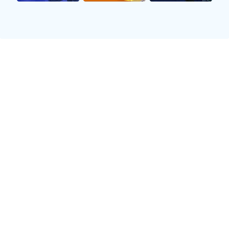
让中国球迷领略世界足球明星风采的引路人
导航
认识好博体育
体育热点
体育明星
公司服务
沟通好博体育官网