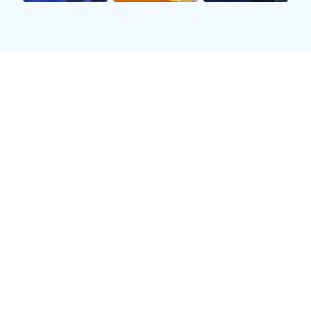
让中国球迷领略世界足球明星风采的引路人
导航
认识好博体育
体育热点
体育明星
公司服务
沟通好博体育官网