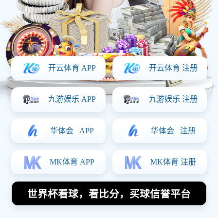
最新新闻
足球明星经典瞬间重现动作解析与技巧分享
足球明星现场训练精彩瞬间全景视频集锦带你领略球场魅
力与技巧
长得像哈利伯顿的足球明星们谁更具魅力与实力引发球迷
热议