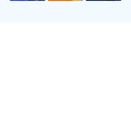
让中国球迷领略世界足球明星风采的引路人
导航
认识好博体育
体育热点
体育明星
公司服务
沟通好博体育官网