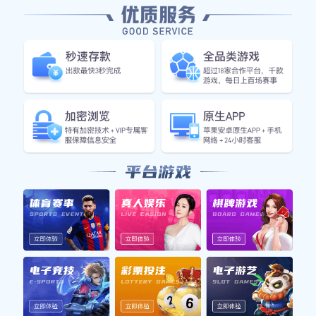
王静独家分享网球心得与技巧助你提升球技的秘密之道
足球明星精彩出场瞬间回顾视频带你重温赛场激情与荣耀
足球明星撞脸刘星引发热议他究竟是谁背后的故事揭秘
打一亿的足球明星究竟是谁他在绿茵场上的传奇故事引人
入胜
足球明星因涉案被判刑引发社会热议与球迷失望情绪升级
足球明星们的儿子们都长什么样子快来看看他们的可爱照
片吧
最懂事的足球明星是谁他用行动诠释了责任与关怀
足球明星海王在全球足球明星中的排名究竟是第几位你知
道吗