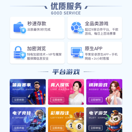
王静独家分享网球心得与技巧助你提升球技的秘密之道
足球明星精彩出场瞬间回顾视频带你重温赛场激情与荣耀
足球明星撞脸刘星引发热议他究竟是谁背后的故事揭秘
打一亿的足球明星究竟是谁他在绿茵场上的传奇故事引人
入胜
足球明星因涉案被判刑引发社会热议与球迷失望情绪升级
足球明星们的儿子们都长什么样子快来看看他们的可爱照
片吧
最懂事的足球明星是谁他用行动诠释了责任与关怀
足球明星海王在全球足球明星中的排名究竟是第几位你知
道吗