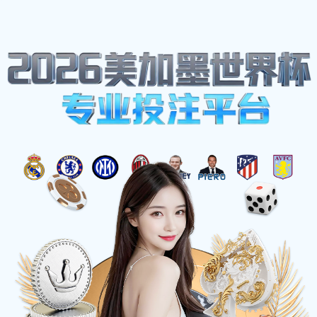
体育明星
首页
-
体育明星