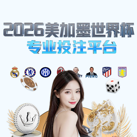
体育明星
首页
-
体育明星