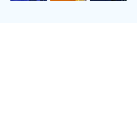
让中国球迷领略世界足球明星风采的引路人
导航
认识好博体育
体育热点
体育明星
公司服务
沟通好博体育官网