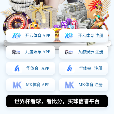
最新新闻
足球明星经典瞬间重现动作解析与技巧分享
足球明星现场训练精彩瞬间全景视频集锦带你领略球场魅
力与技巧
长得像哈利伯顿的足球明星们谁更具魅力与实力引发球迷
热议