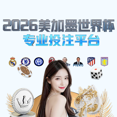
体育明星
首页
-
体育明星