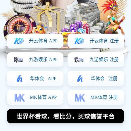
最新新闻
足球明星经典瞬间重现动作解析与技巧分享
足球明星现场训练精彩瞬间全景视频集锦带你领略球场魅
力与技巧
长得像哈利伯顿的足球明星们谁更具魅力与实力引发球迷
热议