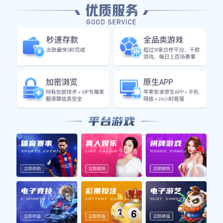
王静独家分享网球心得与技巧助你提升球技的秘密之道
足球明星精彩出场瞬间回顾视频带你重温赛场激情与荣耀
足球明星撞脸刘星引发热议他究竟是谁背后的故事揭秘
打一亿的足球明星究竟是谁他在绿茵场上的传奇故事引人
入胜
足球明星因涉案被判刑引发社会热议与球迷失望情绪升级
足球明星们的儿子们都长什么样子快来看看他们的可爱照
片吧
最懂事的足球明星是谁他用行动诠释了责任与关怀
足球明星海王在全球足球明星中的排名究竟是第几位你知
道吗