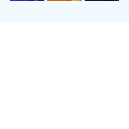
让中国球迷领略世界足球明星风采的引路人
导航
认识好博体育
体育热点
体育明星
公司服务
沟通好博体育官网